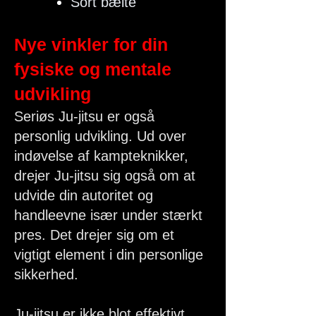
Sort bælte
Nye vinkler for din
fysiske og mentale
udvikling
Seriøs Ju-jitsu er også
personlig udvikling.
Ud over
indøvelse af kampteknikker,
drejer Ju-jitsu sig også om at
udvide din autoritet og
handleevne især under stærkt
pres. Det drejer sig om et
vigtigt element i din personlige
sikkerhed.
Ju-jitsu er ikke blot effektivt