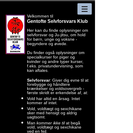
Velkommen til
Gentofte Selvforsvars Klub
Her kan du finde oplysninger om
selvforsvar og Ju-jitsu, om hold
for børn, unge og voksne -
begyndere og øvede.
Du finder også oplysninger om
specialkurser for piger og
kvinder og andre typer kurser,
f.eks. privatundervisning, som
kan aftales.
Selvforsvar
:
Giver dig evne til at
forebygge og håndtere
krænkelser og voldsovergreb -
første skridt er erkendelse af, at:
Vold har altid en årsag. Intet
kommer af intet.
Vold, voldtægt og sexchikane
sker med hensigt og aldrig
uagtsomt.
Man
kommer ikke til
at begå
vold, voldtægt og sexchikane
ved en fejl.