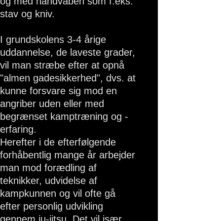
og med håndvåben som f.eks.
stav og kniv.
I grundskolens 3-4 årige
uddannelse, de laveste grader,
vil man stræbe efter at opnå
"almen gadesikkerhed", dvs. at
kunne forsvare sig mod en
angriber uden eller med
begrænset kamptræning og -
erfaring.
Herefter i de efterfølgende
forhåbentlig mange år arbejder
man mod forædling af
teknikker, udvidelse af
kampkunnen og vil ofte gå
efter personlig udvikling
gennem ju-jitsu. Det vil især