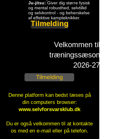
Ju-jitsu:
Giver dig større fysisk
og mental robusthed, selvtillid
og selvkontrol - og beherskelse
af effektive kampteknikker.
Tilmelding
​ Velkommen til
træningssæson
2026-27
Tilmelding
Denne platform kan bedst læses på
din computers browser:
www.selvforsvarsklub.dk
Du er også velkommen til at kontakte
os med en e-mail eller på telefon.