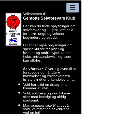
Velkommen til
Gentofte Selvforsvars Klub
Her kan du finde oplysninger om
selvforsvar og Ju-jitsu, om hold
for børn, unge og voksne -
begyndere og øvede.
Du finder også oplysninger om
specialkurser for piger og
kvinder og andre typer kurser,
f.eks. privatundervisning, som
kan aftales.
Selvforsvar
:
Giver dig evne til at
forebygge og håndtere
krænkelser og voldsovergreb -
første skridt er erkendelse af, at:
Vold har altid en årsag. Intet
kommer af intet.
Vold, voldtægt og sexchikane
sker med hensigt og aldrig
uagtsomt.
Man
kommer ikke til
at begå
vold, voldtægt og sexchikane
ved en fejl.