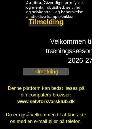
Ju-jitsu:
Giver dig større fysisk
og mental robusthed, selvtillid
og selvkontrol - og beherskelse
af effektive kampteknikker.
Tilmelding
​ Velkommen til
træningssæson
2026-27
Tilmelding
Denne platform kan bedst læses på
din computers browser:
www.selvforsvarsklub.dk
Du er også velkommen til at kontakte
os med en e-mail eller på telefon.